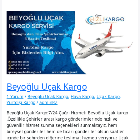
Beyoğlu Uçak Kargo
1 Yorum
/
Beyoğlu Uçak Kargo
,
Hava Kargo
,
Uçak Kargo
,
Yurtdışı Kargo
/
adminRZ
Beyoğlu Uçak Kargo:7/24 Çağrı Hizmeti Beyoğlu Uçak kargo
.Özellikle Şehirler arası kargo gönderimlerinde hızlı ve
güvenilir hizmet sunma seçenekleri sunmaktayız, hem
bireysel gönderiler hem de ticari gönderiler olsun saatler
içinde bir şehirden diğerine teslimat hizmeti veriyoruz Uçak