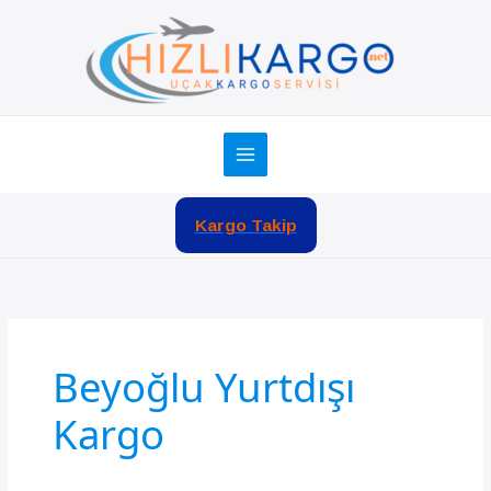
İçeriğe
atla
Kargo Takip
Beyoğlu Yurtdışı
Kargo