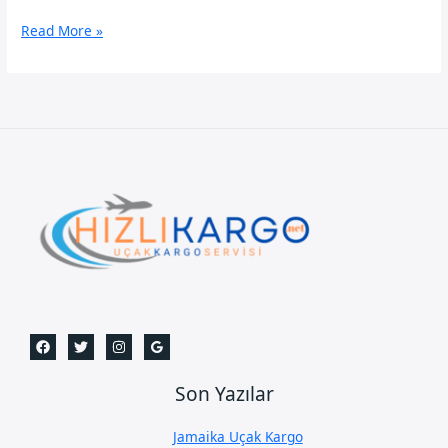
Bitlis
Read More »
Uçak
Kargo
Son Yazılar
Jamaika Uçak Kargo