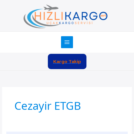
İçeriğe
atla
Kargo Takip
Cezayir ETGB