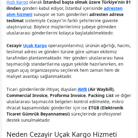
Hızlı Kargo
olarak
İstanbul başta olmak üzere Türkiye’nin 81
ilinden
gönderi kabul ediyor, İstanbul içerisinde
adresten
alım hizmeti
sunuyor ve tüm gönderileri
adresten adrese
teslimat
sistemiyle Cezayir’in farklı şehirlerine güvenle
ulaştırıyoruz. Böylece müşterilerimiz şubeye gitmeden
uluslararası gönderilerini kolayca başlatabilmektedir.
Cezayir
Uçak Kargo
operasyonlarımız; ürünün ağırlığı, hacmi,
teslimat adresi ve gönderi türüne göre uzman ekibimiz
tarafından planlanmaktadır. Her gönderi uluslararası hava
taşımacılığı standartlarına uygun şekilde hazırlanırken, en
uygun uçuş organizasyonu seçilerek hem zaman hem de
maliyet avantajı sağlanmaktadır.
Ticari gönderilerde ihtiyaç duyulan
AWB
(Air Waybill)
,
Commercial Invoice
,
Proforma Invoice
,
Packing List
ve diğer
uluslararası taşımacılık belgeleri kontrol edilmekte, mikro
ihracat kapsamındaki gönderiler için ise
ETGB (Elektronik
Ticaret Gümrük Beyannamesi)
süreçlerinde profesyonel
destek sunulmaktadır.
Neden Cezayir Uçak Kargo Hizmeti