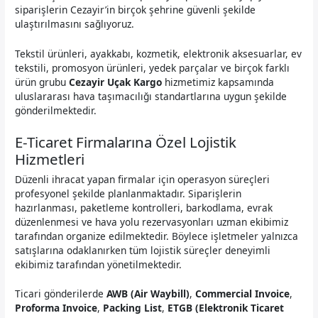
siparişlerin Cezayir’in birçok şehrine güvenli şekilde
ulaştırılmasını sağlıyoruz.
Tekstil ürünleri, ayakkabı, kozmetik, elektronik aksesuarlar, ev
tekstili, promosyon ürünleri, yedek parçalar ve birçok farklı
ürün grubu
Cezayir Uçak Kargo
hizmetimiz kapsamında
uluslararası hava taşımacılığı standartlarına uygun şekilde
gönderilmektedir.
E-Ticaret Firmalarına Özel Lojistik
Hizmetleri
Düzenli ihracat yapan firmalar için operasyon süreçleri
profesyonel şekilde planlanmaktadır. Siparişlerin
hazırlanması, paketleme kontrolleri, barkodlama, evrak
düzenlenmesi ve hava yolu rezervasyonları uzman ekibimiz
tarafından organize edilmektedir. Böylece işletmeler yalnızca
satışlarına odaklanırken tüm lojistik süreçler deneyimli
ekibimiz tarafından yönetilmektedir.
Ticari gönderilerde
AWB (Air Waybill)
,
Commercial Invoice
,
Proforma Invoice
,
Packing List
,
ETGB (Elektronik Ticaret