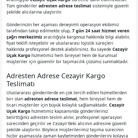
Tüm gönderiler
adresten adrese teslimat
sistemiyle güvenli
şekilde alıcılarına ulaştırılır.
Gönderinizin her aşaması deneyimli operasyon ekibimiz
tarafından takip edilmekte olup,
7 gün 24 saat hizmet veren
çağrı merkezimiz
aracılığıyla kargonuz hakkında bilgi alabilir,
fiyat teklifi isteyebilir ve uluslararası lojistik süreçleri
hakkında profesyonel destek alabilirsiniz. Bu sayede
Cezayir
Uçak Kargo
hizmetimiz hem bireysel hem de kurumsal
müşteriler için güvenilir bir taşımacılık çözümü sunmaktadır.
Adresten Adrese Cezayir Kargo
Teslimatı
Uluslararası gönderilerde en çok tercih edilen hizmetlerden
biri olan
adresten adrese teslimat
, hem bireysel hem de
ticari müşteriler için büyük kolaylık sağlamaktadır.
Cezayir
Uçak Kargo
hizmetimiz kapsamında gönderileriniz
belirttiğiniz adresten teslim alınır, profesyonel operasyon
sürecinden geçirilir ve Cezayir’deki alıcının adresine güvenli
şekilde ulaştırılır. Böylece müşterilerimiz taşıma sürecinin
hiçbir aşamasıyla zaman kaybetmeden gönderilerini kolayca