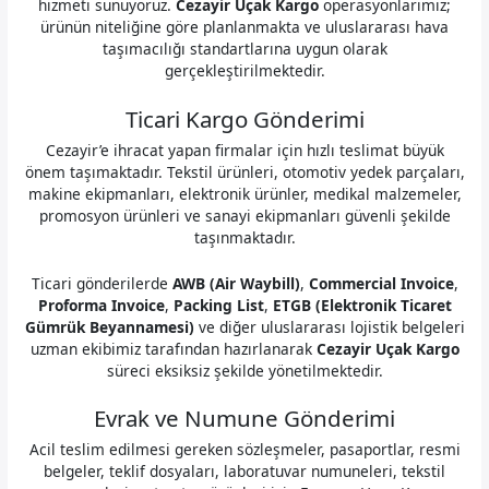
hizmeti sunuyoruz.
Cezayir Uçak Kargo
operasyonlarımız;
ürünün niteliğine göre planlanmakta ve uluslararası hava
taşımacılığı standartlarına uygun olarak
gerçekleştirilmektedir.
Ticari Kargo Gönderimi
Cezayir’e ihracat yapan firmalar için hızlı teslimat büyük
önem taşımaktadır. Tekstil ürünleri, otomotiv yedek parçaları,
makine ekipmanları, elektronik ürünler, medikal malzemeler,
promosyon ürünleri ve sanayi ekipmanları güvenli şekilde
taşınmaktadır.
Ticari gönderilerde
AWB (Air Waybill)
,
Commercial Invoice
,
Proforma Invoice
,
Packing List
,
ETGB (Elektronik Ticaret
Gümrük Beyannamesi)
ve diğer uluslararası lojistik belgeleri
uzman ekibimiz tarafından hazırlanarak
Cezayir Uçak Kargo
süreci eksiksiz şekilde yönetilmektedir.
Evrak ve Numune Gönderimi
Acil teslim edilmesi gereken sözleşmeler, pasaportlar, resmi
belgeler, teklif dosyaları, laboratuvar numuneleri, tekstil