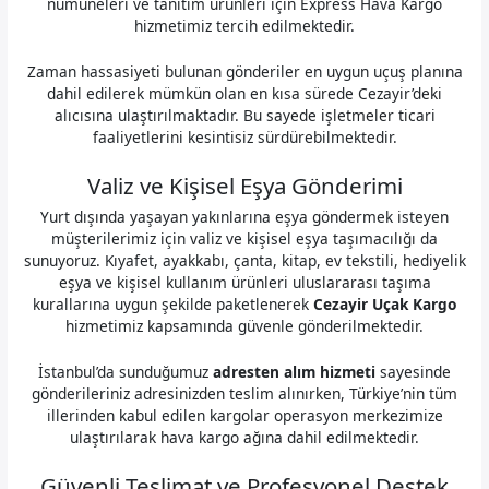
numuneleri ve tanıtım ürünleri için Express Hava Kargo
hizmetimiz tercih edilmektedir.
Zaman hassasiyeti bulunan gönderiler en uygun uçuş planına
dahil edilerek mümkün olan en kısa sürede Cezayir’deki
alıcısına ulaştırılmaktadır. Bu sayede işletmeler ticari
faaliyetlerini kesintisiz sürdürebilmektedir.
Valiz ve Kişisel Eşya Gönderimi
Yurt dışında yaşayan yakınlarına eşya göndermek isteyen
müşterilerimiz için valiz ve kişisel eşya taşımacılığı da
sunuyoruz. Kıyafet, ayakkabı, çanta, kitap, ev tekstili, hediyelik
eşya ve kişisel kullanım ürünleri uluslararası taşıma
kurallarına uygun şekilde paketlenerek
Cezayir Uçak Kargo
hizmetimiz kapsamında güvenle gönderilmektedir.
İstanbul’da sunduğumuz
adresten alım hizmeti
sayesinde
gönderileriniz adresinizden teslim alınırken, Türkiye’nin tüm
illerinden kabul edilen kargolar operasyon merkezimize
ulaştırılarak hava kargo ağına dahil edilmektedir.
Güvenli Teslimat ve Profesyonel Destek