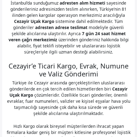
İstanbul’da sunduğumuz
adresten alım hizmeti
sayesinde
gönderileriniz adresinizden teslim alınırken, Türkiye’nin 81
ilinden gelen kargolar operasyon merkezimiz aracılığıyla
Cezayir Uçak Kargo
sistemine dahil edilmektedir. Tüm
gönderiler
adresten adrese teslimat
modeliyle güvenli
şekilde alıcılarına ulaştırılır. Ayrıca
7 gün 24 saat hizmet
veren çağrı merkezimiz
üzerinden gönderiniz hakkında bilgi
alabilir, fiyat teklifi isteyebilir ve uluslararası lojistik
süreçleriyle ilgili uzman desteği alabilirsiniz.
Cezayir’e Ticari Kargo, Evrak, Numune
ve Valiz Gönderimi
Türkiye ile Cezayir arasında gerçekleştirilen uluslararası
gönderilerde en çok tercih edilen hizmetlerden biri
Cezayir
Uçak Kargo
çözümleridir. Özellikle ticari gönderiler, önemli
evraklar, fuar numuneleri, valizler ve kişisel eşyalar hava yolu
taşımacılığı sayesinde çok daha kısa sürede ve güvenli
şekilde alıcılarına ulaştırılmaktadır.
Hızlı Kargo olarak bireysel müşterilerden ihracat yapan
firmalara kadar geniş bir müşteri kitlesine profesyonel lojistik