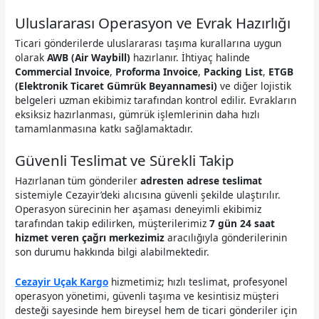
Uluslararası Operasyon ve Evrak Hazırlığı
Ticari gönderilerde uluslararası taşıma kurallarına uygun
olarak
AWB (Air Waybill)
hazırlanır. İhtiyaç halinde
Commercial Invoice
,
Proforma Invoice
,
Packing List
,
ETGB
(Elektronik Ticaret Gümrük Beyannamesi)
ve diğer lojistik
belgeleri uzman ekibimiz tarafından kontrol edilir. Evrakların
eksiksiz hazırlanması, gümrük işlemlerinin daha hızlı
tamamlanmasına katkı sağlamaktadır.
Güvenli Teslimat ve Sürekli Takip
Hazırlanan tüm gönderiler
adresten adrese teslimat
sistemiyle Cezayir’deki alıcısına güvenli şekilde ulaştırılır.
Operasyon sürecinin her aşaması deneyimli ekibimiz
tarafından takip edilirken, müşterilerimiz
7 gün 24 saat
hizmet veren çağrı merkezimiz
aracılığıyla gönderilerinin
son durumu hakkında bilgi alabilmektedir.
Cezayir Uçak Kargo
hizmetimiz; hızlı teslimat, profesyonel
operasyon yönetimi, güvenli taşıma ve kesintisiz müşteri
desteği sayesinde hem bireysel hem de ticari gönderiler için