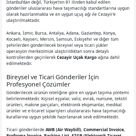
İstanbul’dan değil, Türkiye’nin 81 ilinden kabul edilen
gönderiler uluslararası hava taşımacılığı standartlarına uygun
olarak hazırlanmakta ve en uygun uçuş ağı ile Cezayir’e
ulaştırılmaktadır.
Ankara, İzmir, Bursa, Antalya, Adana, Gaziantep, Konya,
Kocaeli, Kayseri, Mersin, Samsun, Eskişehir ve diğer tüm
şehirlerden gönderilecek bireysel veya ticari yükler
operasyon merkezimize ulaştırıldıktan sonra detaylı
kontrollerden geçirilerek
Cezayir Uçak Kargo
ağına dahil
edilmektedir.
Bireysel ve Ticari Gönderiler İçin
Profesyonel Çözümler
Gönderilecek ürünün niteliğine göre en uygun taşıma yöntemi
belirlenmektedir. Kişisel eşyalar, valiz, evrak, numune, tekstil
ürünleri, makine parçaları, elektronik ekipmanlar, medikal
ürünler ve e-ticaret siparişleri uluslararası hava taşımacılığı
kurallarına uygun şekilde hazırlanarak sevk edilmektedir.
Ticari gönderilerde
AWB (Air Waybill)
,
Commercial Invoice
,
Proforma Invoice
,
Packing List
,
ETGB (Elektronik Ticaret