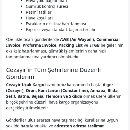
Hava yolu bağlantıları
Gümrük kontrol süresi
Resmî tatiller
Hava koşulları
Evrakların eksiksiz hazırlanması
Express veya standart taşıma tercihi
Özellikle ticari gönderilerde
AWB (Air Waybill)
,
Commercial
Invoice
,
Proforma Invoice
,
Packing List
ve
ETGB
belgelerinin
eksiksiz hazırlanması, gümrük işlemlerinin daha hızlı
tamamlanmasına yardımcı olmaktadır.
Cezayir’in Tüm Şehirlerine Düzenli
Gönderim
Cezayir Uçak Kargo
hizmetimiz kapsamında başta
Alger
(Cezayir), Oran, Konstantin (Constantine), Annaba, Blida,
Setif, Batna, Bejaia, Tlemcen ve Skikda
olmak üzere ülkenin
birçok şehrine düzenli hava kargo organizasyonu
gerçekleştirilmektedir.
Gönderiler uluslararası hava taşımacılığı kurallarına uygun
şekilde hazırlanmakta ve
adresten adrese teslimat