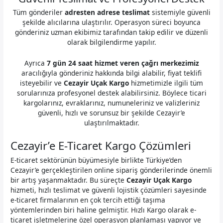
Tüm gönderiler
adresten adrese teslimat
sistemiyle güvenli
şekilde alıcılarına ulaştırılır. Operasyon süreci boyunca
gönderiniz uzman ekibimiz tarafından takip edilir ve düzenli
olarak bilgilendirme yapılır.
Ayrıca
7 gün 24 saat hizmet veren çağrı merkezimiz
aracılığıyla gönderiniz hakkında bilgi alabilir, fiyat teklifi
isteyebilir ve
Cezayir Uçak Kargo
hizmetimizle ilgili tüm
sorularınıza profesyonel destek alabilirsiniz. Böylece ticari
kargolarınız, evraklarınız, numuneleriniz ve valizleriniz
güvenli, hızlı ve sorunsuz bir şekilde Cezayir’e
ulaştırılmaktadır.
Cezayir’e E-Ticaret Kargo Çözümleri
E-ticaret sektörünün büyümesiyle birlikte Türkiye’den
Cezayir’e gerçekleştirilen online sipariş gönderilerinde önemli
bir artış yaşanmaktadır. Bu süreçte
Cezayir Uçak Kargo
hizmeti, hızlı teslimat ve güvenli lojistik çözümleri sayesinde
e-ticaret firmalarının en çok tercih ettiği taşıma
yöntemlerinden biri haline gelmiştir. Hızlı Kargo olarak e-
ticaret işletmelerine özel operasyon planlaması yapıyor ve