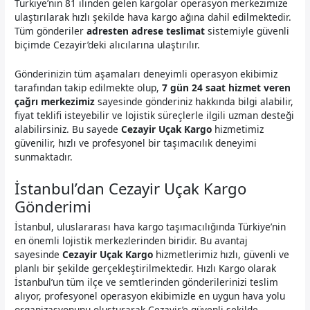
Türkiye’nin 81 ilinden gelen kargolar operasyon merkezimize
ulaştırılarak hızlı şekilde hava kargo ağına dahil edilmektedir.
Tüm gönderiler
adresten adrese teslimat
sistemiyle güvenli
biçimde Cezayir’deki alıcılarına ulaştırılır.
Gönderinizin tüm aşamaları deneyimli operasyon ekibimiz
tarafından takip edilmekte olup,
7 gün 24 saat hizmet veren
çağrı merkezimiz
sayesinde gönderiniz hakkında bilgi alabilir,
fiyat teklifi isteyebilir ve lojistik süreçlerle ilgili uzman desteği
alabilirsiniz. Bu sayede
Cezayir Uçak Kargo
hizmetimiz
güvenilir, hızlı ve profesyonel bir taşımacılık deneyimi
sunmaktadır.
İstanbul’dan Cezayir Uçak Kargo
Gönderimi
İstanbul, uluslararası hava kargo taşımacılığında Türkiye’nin
en önemli lojistik merkezlerinden biridir. Bu avantaj
sayesinde
Cezayir Uçak Kargo
hizmetlerimiz hızlı, güvenli ve
planlı bir şekilde gerçekleştirilmektedir. Hızlı Kargo olarak
İstanbul’un tüm ilçe ve semtlerinden gönderilerinizi teslim
alıyor, profesyonel operasyon ekibimizle en uygun hava yolu
organizasyonunu oluşturarak Cezayir’e güvenli şekilde