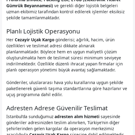
Gümrük Beyannamesi)
ve gerekli diğer lojistik belgeleri
uzman ekibimiz tarafından kontrol edilerek işlemler eksiksiz
şekilde tamamlanmaktadır.
Planlı Lojistik Operasyonu
Her
Cezayir Uçak Kargo
gönderisi; ağırlık, hacim, ürün
özellikleri ve teslimat adresi dikkate alınarak
planlanmaktadır. Böylece hem en uygun maliyetli çözüm
oluşturulmakta hem de teslimat süresi minimum seviyeye
indirilmektedir. Özellikle düzenli ihracat yapan firmalar için
planlı operasyon yönetimi büyük avantaj sağlamaktadır.
Gönderiler, uluslararası hava yolu kurallarına uygun şekilde
paketlenerek güvenli taşıma standartlarına göre hazırlanır ve
uçuş programına dahil edilir.
Adresten Adrese Güvenilir Teslimat
İstanbul’da sunduğumuz
adresten alım hizmeti
sayesinde
gönderiler adresinizden teslim alınırken, Türkiye’nin diğer
şehirlerinden gelen kargolar da operasyon merkezimiz
aracılığıyla
Cezayir Uçak Kargo
sürecine dahil edilmektedir.