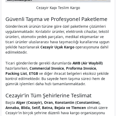
Cezayir Kapı Teslim Kargo
Güvenli Taşıma ve Profesyonel Paketleme
Gönderilecek ürünün türüne göre özel paketleme çözümleri
uygulanmaktadır. Kırılabilir ürünler, elektronik cihazlar, tekstil
ürünleri, otomotiv yedek parçaları, medikal ekipmanlar ve
ticari ürünler uluslararası hava taşımacılığı kurallarına uygun
şekilde hazırlanarak
Cezayir Uçak Kargo
operasyonuna dahil
edilmektedir.
Ticari gönderilerde gerekli durumlarda
AWB (Air Waybill)
hazırlanırken,
Commercial Invoice
,
Proforma Invoice
,
Packing List
,
ETGB
ve diğer ihracat belgeleri eksiksiz şekilde
kontrol edilmektedir. Bu sayede hem taşıma süreci hem de
gümrük işlemleri daha hızlı tamamlanmaktadır.
Cezayir’in Tüm Şehirlerine Teslimat
Başta
Alger (Cezayir), Oran, Konstantin (Constantine),
Annaba, Blida, Setif, Batna, Bejaia ve Tlemcen
olmak üzere
Cezayir’in birçok şehrine düzenli hava kargo organizasyonu