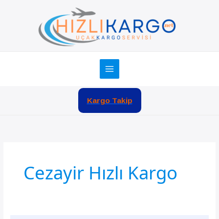
İçeriğe
atla
Kargo Takip
Cezayir Hızlı Kargo