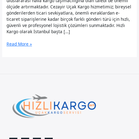
uluslararası hava kargo taşımacılığına olan talebi de önemli
ölçüde artırmaktadır. Cezayir Uçak Kargo hizmetimiz; bireysel
gönderilerden ticari sevkiyatlara, önemli evraklardan e-
ticaret siparişlerine kadar birçok farklı gönderi türü için hızlı,
güvenli ve profesyonel lojistik çözümleri sunmaktadır. Hızlı
Kargo olarak İstanbul başta […]
Cezayir
Read More »
Uçak
Kargo