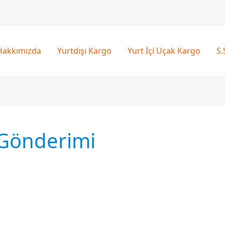
Hakkımızda
Yurtdışı Kargo
Yurt İçi Uçak Kargo
S.
Gönderimi