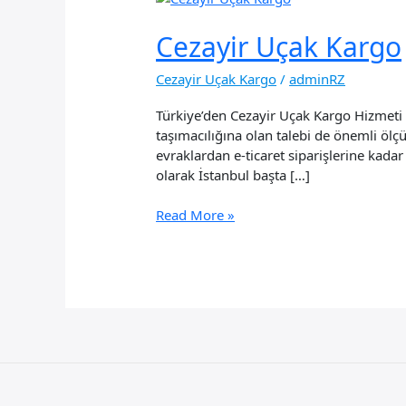
Cezayir Uçak Kargo
Cezayir Uçak Kargo
/
adminRZ
Türkiye’den Cezayir Uçak Kargo Hizmeti T
taşımacılığına olan talebi de önemli ölç
evraklardan e-ticaret siparişlerine kadar
olarak İstanbul başta […]
Cezayir
Read More »
Uçak
Kargo