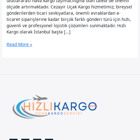
uluslararası hava kargo taşımacılığına olan talebi de önemli
ölçüde artırmaktadır. Cezayir Uçak Kargo hizmetimiz; bireysel
gönderilerden ticari sevkiyatlara, önemli evraklardan e-
ticaret siparişlerine kadar birçok farklı gönderi türü için hızlı,
güvenli ve profesyonel lojistik çözümleri sunmaktadır. Hızlı
Kargo olarak İstanbul başta […]
Cezayir
Read More »
Uçak
Kargo