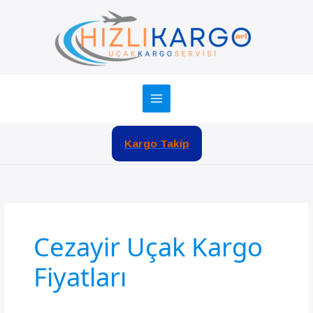
İçeriğe
atla
Kargo Takip
Cezayir Uçak Kargo
Fiyatları