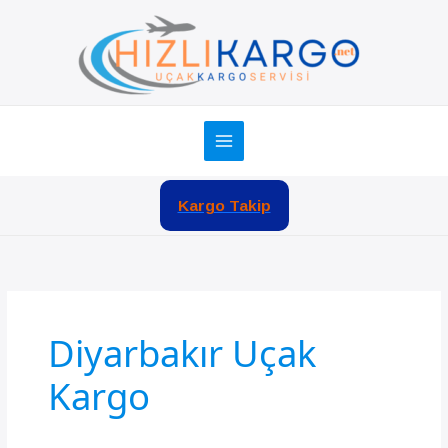
İçeriğe
atla
Kargo Takip
Diyarbakır Uçak
Kargo