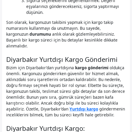
Sigorta seçeneklerini değerlendirmek: Değerli
eşyalarınızı gönderecekseniz, sigorta yaptırmayı
düşünün.
Son olarak, kargonuzun takibini yapmak için kargo takip
numarasını kullanmayı da unutmayın. Bu sayede,
kargonuzun
durumunu
anlık olarak gözlemleyebilirsiniz.
Başarılı bir kargo süreci için bu detaylar kesinlikle dikkate
alınmalıdır.
Diyarbakır Yurtdışı Kargo Gönderimi
Bizim için Diyarbakır’dan yurtdışına
kargo gönderimi
oldukça
önemli. Kargonuzu gönderirken güvenilir bir hizmet almak,
aklınızdaki soru işaretlerini ortadan kaldırabilir. Bu nedenle,
doğru firmayı seçmek hayati bir rol oynar. Elbette bu süreçte,
kargonuzun takibi, teslimat süresi gibi detaylar da son derece
önemlidir. Bunun yanı sıra, gümrük süreçleri bazen kafa
karıştırıcı olabilir. Ancak doğru bilgi ile bu süreci kolaylıkla
aşabiliriz. Özetle, Diyarbakır’dan
Yurtdışı kargo
göndermenin
inceliklerini bilmek, tüm bu süreci keyifli hale getirebilir.
Diyarbakır Yurtdışı Kargo: