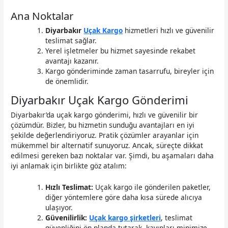
Ana Noktalar
Diyarbakır
Uçak Kargo
hizmetleri hızlı ve güvenilir
teslimat sağlar.
Yerel işletmeler bu hizmet sayesinde rekabet
avantajı kazanır.
Kargo gönderiminde zaman tasarrufu, bireyler için
de önemlidir.
Diyarbakır Uçak Kargo Gönderimi
Diyarbakır’da uçak kargo gönderimi, hızlı ve güvenilir bir
çözümdür. Bizler, bu hizmetin sunduğu avantajları en iyi
şekilde değerlendiriyoruz. Pratik çözümler arayanlar için
mükemmel bir alternatif sunuyoruz. Ancak, süreçte dikkat
edilmesi gereken bazı noktalar var. Şimdi, bu aşamaları daha
iyi anlamak için birlikte göz atalım:
Hızlı Teslimat:
Uçak kargo ile gönderilen paketler,
diğer yöntemlere göre daha kısa sürede alıcıya
ulaşıyor.
Güvenilirlik:
Uçak kargo şirketleri
, teslimat
güvenliğini ön planda tutarak, kayıpları minimize