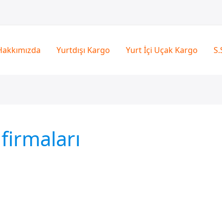
Hakkımızda
Yurtdışı Kargo
Yurt İçi Uçak Kargo
S.
firmaları