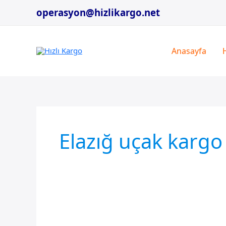
İçeriğe
operasyon@hizlikargo.net
atla
Anasayfa
Elazığ uçak kargo 