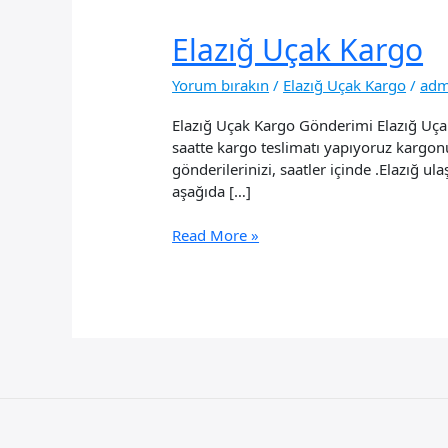
Elazığ Uçak Kargo
Yorum bırakın
/
Elazığ Uçak Kargo
/
adm
Elazığ Uçak Kargo Gönderimi Elazığ Uçak 
saatte kargo teslimatı yapıyoruz kargon
gönderilerinizi, saatler içinde .Elazığ ul
aşağıda […]
Elazığ
Read More »
Uçak
Kargo