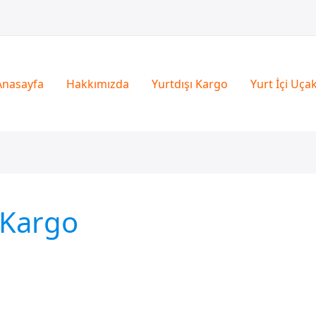
Anasayfa
Hakkımızda
Yurtdışı Kargo
Yurt İçi Uça
 Kargo