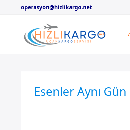
İçeriğe
operasyon@hizlikargo.net
atla
Esenler Aynı Gün