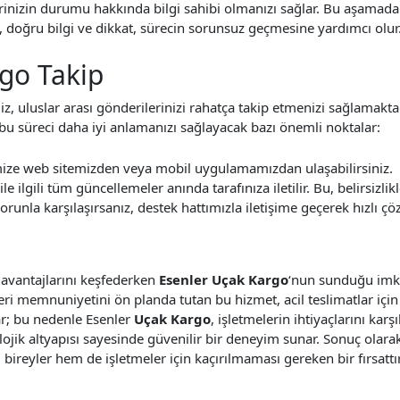
inizin durumu hakkında bilgi sahibi olmanızı sağlar. Bu aşamada 
, doğru bilgi ve dikkat, sürecin sorunsuz geçmesine yardımcı olur
rgo Takip
z, uluslar arası gönderilerinizi rahatça takip etmenizi sağlamakta
te bu süreci daha iyi anlamanızı sağlayacak bazı önemli noktalar:
mize web sitemizden veya mobil uygulamamızdan ulaşabilirsiniz.
le ilgili tüm güncellemeler anında tarafınıza iletilir. Bu, belirsizlikl
orunla karşılaşırsanız, destek hattımızla iletişime geçerek hızlı çö
ve avantajlarını keşfederken
Esenler Uçak Kargo
‘nun sunduğu imka
i memnuniyetini ön planda tutan bu hizmet, acil teslimatlar için
ar; bu nedenle Esenler
Uçak Kargo
, işletmelerin ihtiyaçlarını kar
lojik altyapısı sayesinde güvenilir bir deneyim sunar. Sonuç olara
 bireyler hem de işletmeler için kaçırılmaması gereken bir fırsattır