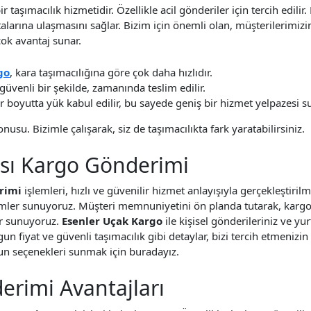
 bir taşımacılık hizmetidir. Özellikle acil gönderiler için tercih edil
ktalarına ulaşmasını sağlar. Bizim için önemli olan, müşterilerimizin
çok avantaj sunar.
go
, kara taşımacılığına göre çok daha hızlıdır.
güvenli bir şekilde, zamanında teslim edilir.
 boyutta yük kabul edilir, bu sayede geniş bir hizmet yelpazesi s
nusu. Bizimle çalışarak, siz de taşımacılıkta fark yaratabilirsiniz.
ası Kargo Gönderimi
erimi
işlemleri, hızlı ve güvenilir hizmet anlayışıyla gerçekleştirilm
zümler sunuyoruz. Müşteri memnuniyetini ön planda tutarak, karg
ler sunuyoruz.
Esenler Uçak Kargo
ile kişisel gönderileriniz ve yu
un fiyat ve güvenli taşımacılık gibi detaylar, bizi tercih etmenizi
un seçenekleri sunmak için buradayız.
erimi Avantajları