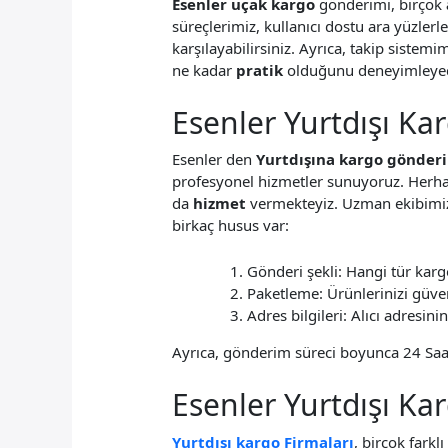
Esenler uçak kargo
gönderimi, birçok
süreçlerimiz, kullanıcı dostu ara yüzler
karşılayabilirsiniz. Ayrıca, takip siste
ne kadar
pratik
olduğunu deneyimleyece
Esenler Yurtdışı K
Esenler den
Yurtdışına kargo gönder
profesyonel hizmetler sunuyoruz. Herhan
da
hizmet
vermekteyiz. Uzman ekibimiz,
birkaç husus var:
Gönderi şekli: Hangi tür kargo
Paketleme: Ürünlerinizi güven
Adres bilgileri: Alıcı adresi
Ayrıca, gönderim süreci boyunca 24 Saat 
Esenler Yurtdışı Ka
Yurtdışı kargo Firmaları
, birçok farkl