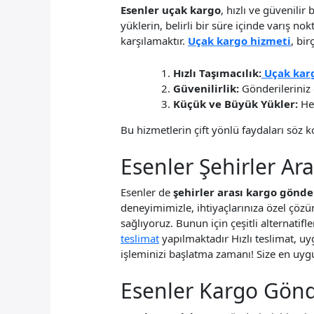
Esenler uçak kargo
, hızlı ve güvenilir
yüklerin, belirli bir süre içinde varış no
karşılamaktır.
Uçak kargo hizmeti
, bir
Hızlı Taşımacılık:
Uçak kar
Güvenilirlik:
Gönderileriniz 
Küçük ve Büyük Yükler:
Her
Bu hizmetlerin çift yönlü faydaları söz ko
Esenler Şehirler Ar
Esenler de
şehirler arası kargo gönd
deneyimimizle, ihtiyaçlarınıza özel çö
sağlıyoruz. Bunun için çeşitli alternatif
teslimat
yapılmaktadır Hızlı teslimat, uyg
işleminizi başlatma zamanı! Size en uyg
Esenler Kargo Gönd