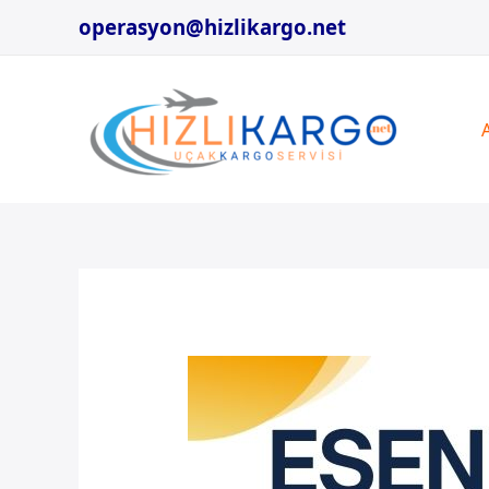
İçeriğe
operasyon@hizlikargo.net
atla