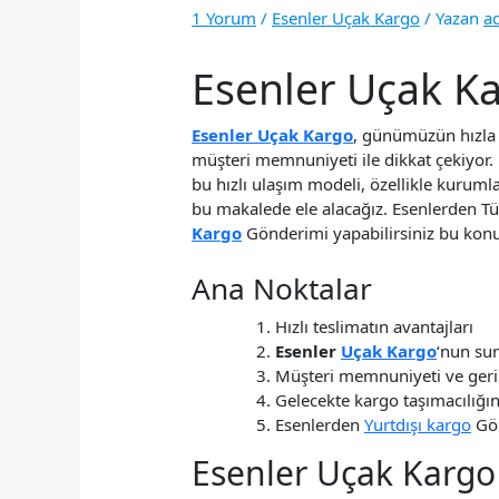
1 Yorum
/
Esenler Uçak Kargo
/ Yazan
a
Esenler Uçak Kar
Esenler Uçak Kargo
, günümüzün hızla d
müşteri memnuniyeti ile dikkat çekiyor. 
bu hızlı ulaşım modeli, özellikle kurumlar
bu makalede ele alacağız. Esenlerden Tüm
Kargo
Gönderimi yapabilirsiniz bu konu
Ana Noktalar
Hızlı teslimatın avantajları
Esenler
Uçak Kargo
‘nun sun
Müşteri memnuniyeti ve geri 
Gelecekte kargo taşımacılığı
Esenlerden
Yurtdışı kargo
Gön
Esenler Uçak Kargo