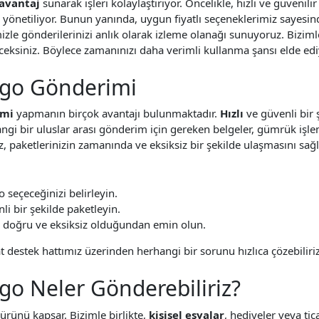
avantaj
sunarak işleri kolaylaştırıyor. Öncelikle, hızlı ve güvenili
le yönetiliyor. Bunun yanında, uygun fiyatlı seçeneklerimiz sayesin
mimizle gönderilerinizi anlık olarak izleme olanağı sunuyoruz. Bizi
ksiniz. Böylece zamanınızı daha verimli kullanma şansı elde ed
argo Gönderimi
imi
yapmanın birçok avantajı bulunmaktadır.
Hızlı
ve güvenli bir ş
gi bir uluslar arası gönderim için gereken belgeler, gümrük işle
 paketlerinizin zamanında ve eksiksiz bir şekilde ulaşmasını sağ
 seçeceğinizi belirleyin.
li bir şekilde paketleyin.
nin doğru ve eksiksiz olduğundan emin olun.
destek hattımız üzerinden herhangi bir sorunu hızlıca çözebiliriz.
rgo Neler Gönderebiliriz?
ı ürünü kapsar. Bizimle birlikte,
kişisel eşyalar
, hediyeler veya tic