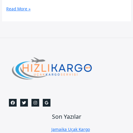
Fatih
Read More »
Uçak
Kargo
Son Yazılar
Jamaika Uçak Kargo