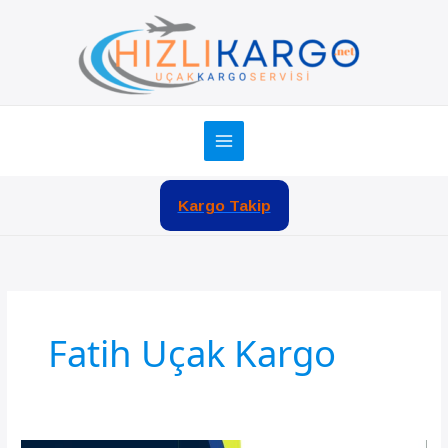
İçeriğe
atla
Kargo Takip
Fatih Uçak Kargo