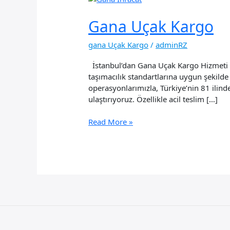
Gana Uçak Kargo
gana Uçak Kargo
/
adminRZ
İstanbul’dan Gana Uçak Kargo Hizmeti İst
taşımacılık standartlarına uygun şekilde
operasyonlarımızla, Türkiye’nin 81 ilind
ulaştırıyoruz. Özellikle acil teslim […]
Gana
Read More »
Uçak
Kargo