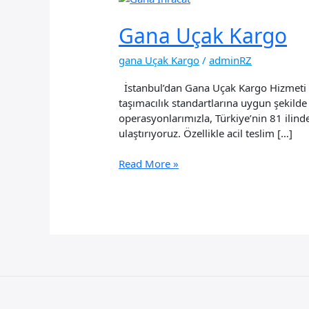
Gana Uçak Kargo
gana Uçak Kargo
/
adminRZ
İstanbul’dan Gana Uçak Kargo Hizmeti İst
taşımacılık standartlarına uygun şekilde
operasyonlarımızla, Türkiye’nin 81 ilind
ulaştırıyoruz. Özellikle acil teslim […]
Gana
Read More »
Uçak
Kargo