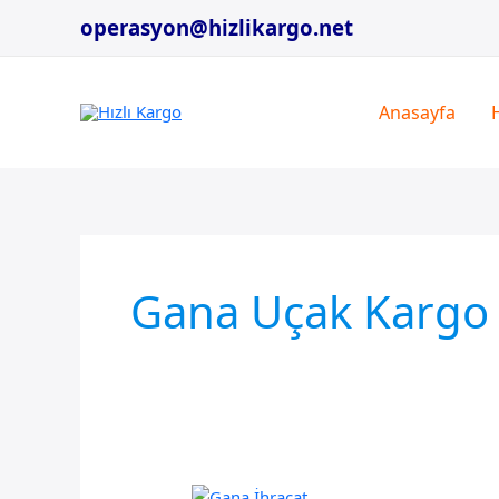
İçeriğe
operasyon@hizlikargo.net
atla
Anasayfa
Gana Uçak Kargo Ş