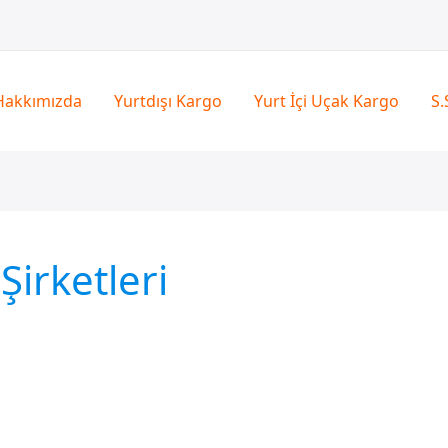
Hakkımızda
Yurtdışı Kargo
Yurt İçi Uçak Kargo
S.
irketleri