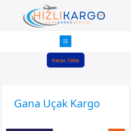
İçeriğe
atla
Kargo Takip
Gana Uçak Kargo