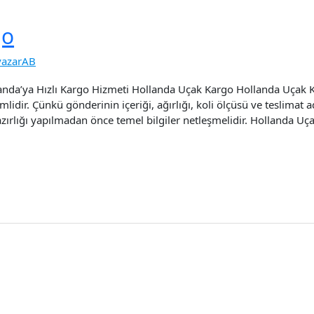
go
yazarAB
anda’ya Hızlı Kargo Hizmeti Hollanda Uçak Kargo Hollanda Uçak K
idir. Çünkü gönderinin içeriği, ağırlığı, koli ölçüsü ve teslimat ad
ırlığı yapılmadan önce temel bilgiler netleşmelidir. Hollanda Uç