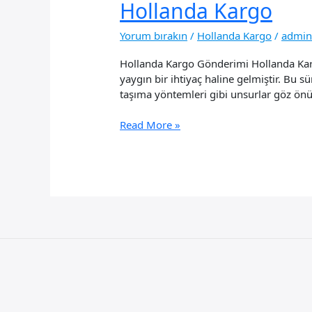
Hollanda Kargo
Yorum bırakın
/
Hollanda Kargo
/
admi
Hollanda Kargo Gönderimi Hollanda Karg
yaygın bir ihtiyaç haline gelmiştir. Bu sü
taşıma yöntemleri gibi unsurlar göz ön
Hollanda
Read More »
Kargo