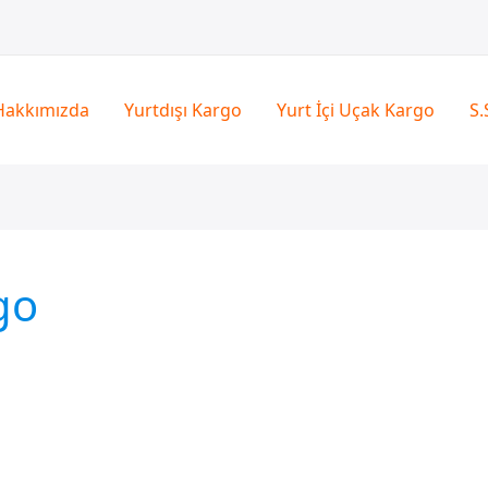
Hakkımızda
Yurtdışı Kargo
Yurt İçi Uçak Kargo
S.
go