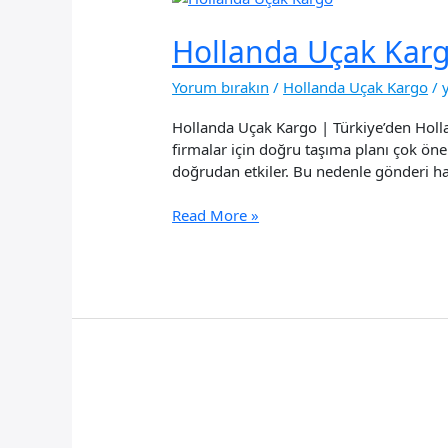
Hollanda Uçak Kar
Yorum bırakın
/
Hollanda Uçak Kargo
/
Hollanda Uçak Kargo | Türkiye’den Holl
firmalar için doğru taşıma planı çok öneml
doğrudan etkiler. Bu nedenle gönderi haz
Hollanda
Read More »
Uçak
Kargo