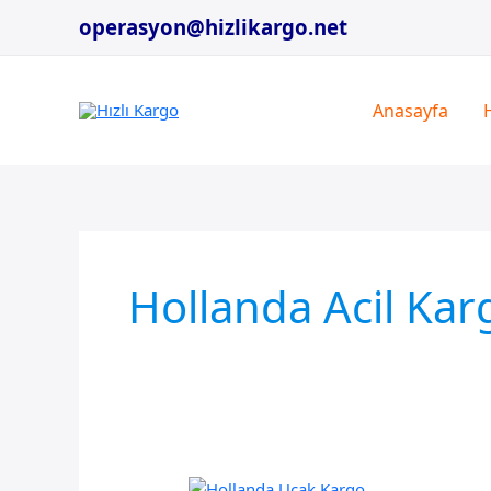
İçeriğe
operasyon@hizlikargo.net
atla
Anasayfa
Hollanda Acil Kar