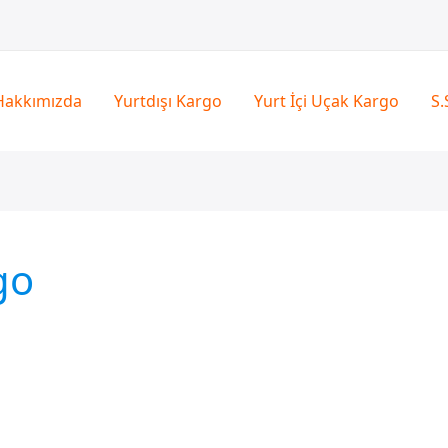
Hakkımızda
Yurtdışı Kargo
Yurt İçi Uçak Kargo
S.
go