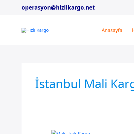
İçeriğe
operasyon@hizlikargo.net
atla
Anasayfa
İstanbul Mali Kar