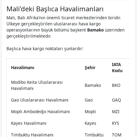
Mali’deki Başlıca Havalimanları
Mali, Batı Afrika’nın önemli ticaret merkezlerinden biridir.
Ülkeye gerçekleştirilen uluslararası hava kargo
operasyonlarının büyük bölümü başkent
Bamako
üzerinden
gerçekleştirilmektedir.
Başlıca hava kargo noktaları şunlardır:
IATA
Havalimanı
Şehir
Kodu
Modibo Keita Uluslararası
Bamako
BKO
Havalimanı
Gao Uluslararası Havalimanı
Gao
GAQ
Mopti Ambodedjo Havalimanı
Mopti
MZI
Kayes Havalimanı
Kayes
KYS
Timbuktu Havalimanı
Timbuktu
TOM