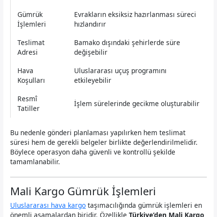
Gümrük
Evrakların eksiksiz hazırlanması süreci
İşlemleri
hızlandırır
Teslimat
Bamako dışındaki şehirlerde süre
Adresi
değişebilir
Hava
Uluslararası uçuş programını
Koşulları
etkileyebilir
Resmî
İşlem sürelerinde gecikme oluşturabilir
Tatiller
Bu nedenle gönderi planlaması yapılırken hem teslimat
süresi hem de gerekli belgeler birlikte değerlendirilmelidir.
Böylece operasyon daha güvenli ve kontrollü şekilde
tamamlanabilir.
Mali Kargo Gümrük İşlemleri
Uluslararası hava kargo
taşımacılığında gümrük işlemleri en
önemli aşamalardan biridir. Özellikle
Türkiye’den Mali Kargo