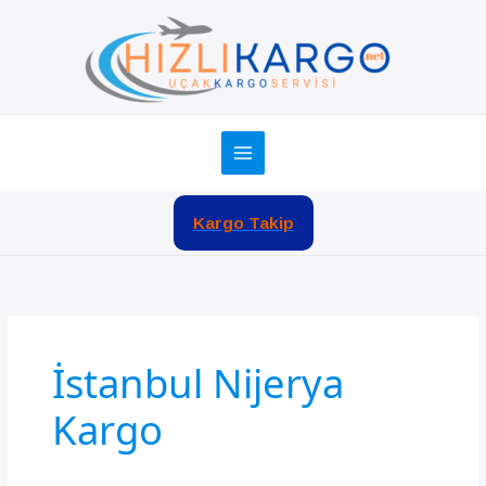
İçeriğe
atla
Kargo Takip
İstanbul Nijerya
Kargo