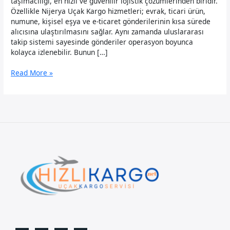
taşımacılığı, en hızlı ve güvenilir lojistik çözümlerinden biridir.
Özellikle Nijerya Uçak Kargo hizmetleri; evrak, ticari ürün,
numune, kişisel eşya ve e-ticaret gönderilerinin kısa sürede
alıcısına ulaştırılmasını sağlar. Aynı zamanda uluslararası
takip sistemi sayesinde gönderiler operasyon boyunca
kolayca izlenebilir. Bunun […]
Nijerya
Read More »
Uçak
Kargo