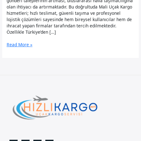
gönderi taleplerinin artması, uluslararası hava taşımacılığına
olan ihtiyacı da artırmaktadır. Bu doğrultuda Mali Uçak Kargo
hizmetleri; hızlı teslimat, güvenli taşıma ve profesyonel
lojistik çözümleri sayesinde hem bireysel kullanıcılar hem de
ihracat yapan firmalar tarafından tercih edilmektedir.
Özellikle Türkiye’den […]
Mali
Read More »
Uçak
Kargo