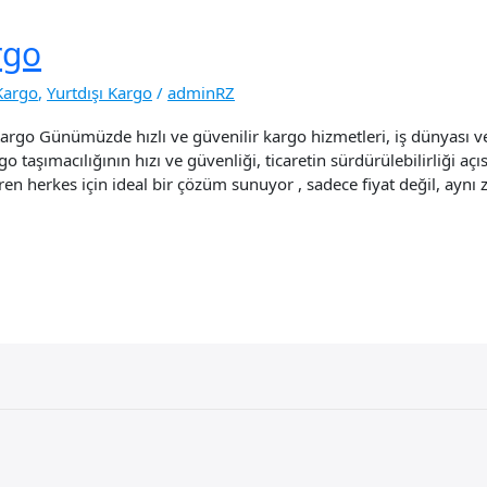
rgo
Kargo
,
Yurtdışı Kargo
/
adminRZ
go Günümüzde hızlı ve güvenilir kargo hizmetleri, iş dünyası ve b
o taşımacılığının hızı ve güvenliği, ticaretin sürdürülebilirliği açı
ren herkes için ideal bir çözüm sunuyor , sadece fiyat değil, ayn