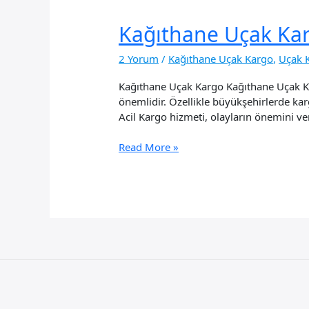
Kağıthane Uçak Ka
2 Yorum
/
Kağıthane Uçak Kargo
,
Uçak 
Kağıthane Uçak Kargo Kağıthane Uçak Kar
önemlidir. Özellikle büyükşehirlerde karg
Acil Kargo hizmeti, olayların önemini ve
Kağıthane
Read More »
Uçak
Kargo