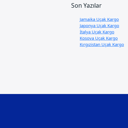
Son Yazılar
Jamaika Uçak Kargo
Japonya Uçak Kargo
İtalya Uçak Kargo
Kosova Uçak Kargo
Kırgızistan Uçak Kargo