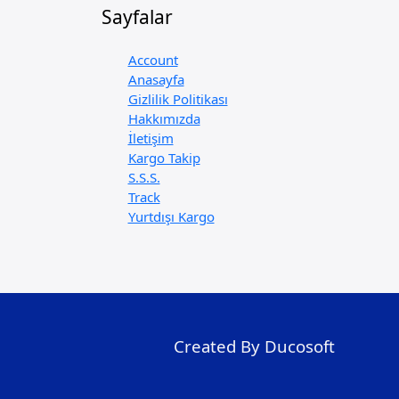
Sayfalar
Account
Anasayfa
Gizlilik Politikası
Hakkımızda
İletişim
Kargo Takip
S.S.S.
Track
Yurtdışı Kargo
Created By Ducosoft