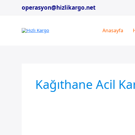
İçeriğe
operasyon@hizlikargo.net
atla
Anasayfa
Kağıthane Acil Ka