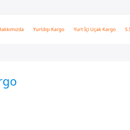
Hakkımızda
Yurtdışı Kargo
Yurt İçi Uçak Kargo
S.
rgo