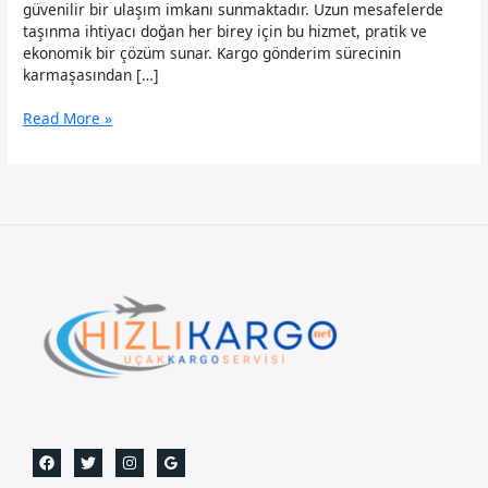
güvenilir bir ulaşım imkanı sunmaktadır. Uzun mesafelerde
taşınma ihtiyacı doğan her birey için bu hizmet, pratik ve
ekonomik bir çözüm sunar. Kargo gönderim sürecinin
karmaşasından […]
Kayseri
Read More »
Uçak
Kargo-
Gece
Gündüz
Arayabilirsiniz.