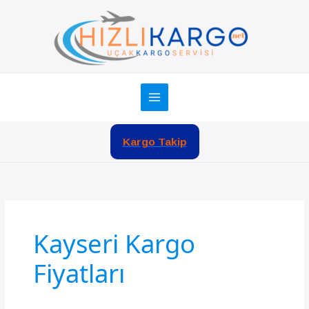
İçeriğe
atla
Kargo Takip
Kayseri Kargo
Fiyatları