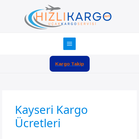
İçeriğe
atla
Kargo Takip
Kayseri Kargo
Ücretleri