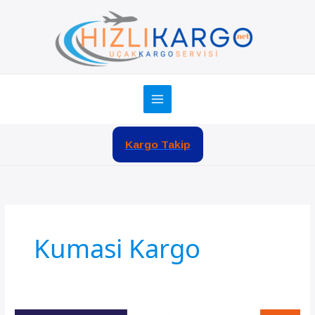
İçeriğe
atla
Kargo Takip
Kumasi Kargo