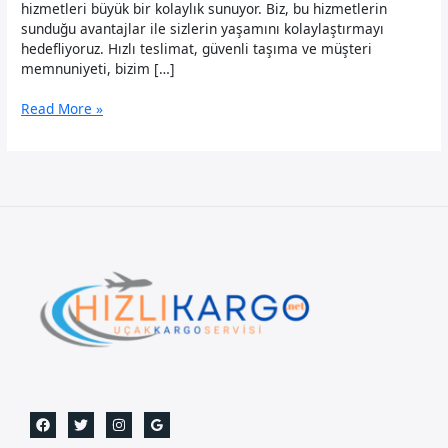
hizmetleri büyük bir kolaylık sunuyor. Biz, bu hizmetlerin
sunduğu avantajlar ile sizlerin yaşamını kolaylaştırmayı
hedefliyoruz. Hızlı teslimat, güvenli taşıma ve müşteri
memnuniyeti, bizim […]
Malatya
Read More »
Uçak
Kargo:
24
Saat
arayıp
bilgi
alabilirsiniz.