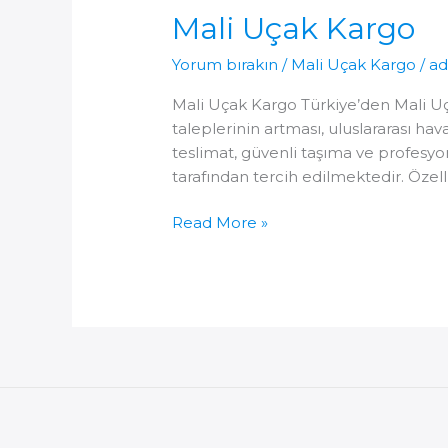
Mali Uçak Kargo
Yorum bırakın
/
Mali Uçak Kargo
/
a
Mali Uçak Kargo Türkiye’den Mali Uçak
taleplerinin artması, uluslararası ha
teslimat, güvenli taşıma ve profesyo
tarafından tercih edilmektedir. Özell
Mali
Read More »
Uçak
Kargo