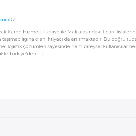
dminRZ
 Kargo Hizmeti Türkiye ile Mali arasındaki ticari ilişkileri
va taşımacılığına olan ihtiyacı da artırmaktadır. Bu doğrultud
nel lojistik çözümleri sayesinde hem bireysel kullanıcılar h
ikle Türkiye’den […]