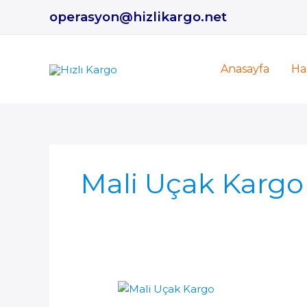
İçeriğe
operasyon@hizlikargo.net
atla
Anasayfa
Ha
Mali Uçak Kargo 