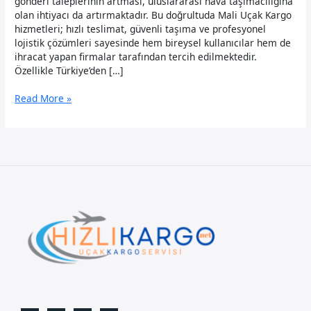
gönderi taleplerinin artması, uluslararası hava taşımacılığına
olan ihtiyacı da artırmaktadır. Bu doğrultuda Mali Uçak Kargo
hizmetleri; hızlı teslimat, güvenli taşıma ve profesyonel
lojistik çözümleri sayesinde hem bireysel kullanıcılar hem de
ihracat yapan firmalar tarafından tercih edilmektedir.
Özellikle Türkiye’den […]
Mali
Read More »
Uçak
Kargo