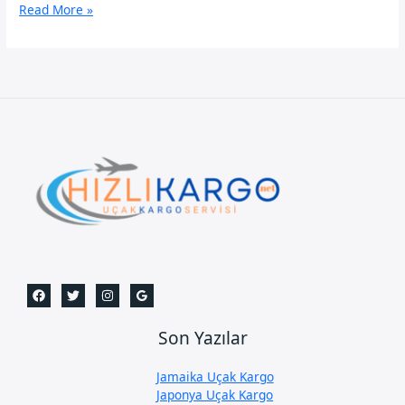
Muş
Read More »
Uçak
Kargo
Servisi
Son Yazılar
Jamaika Uçak Kargo
Japonya Uçak Kargo