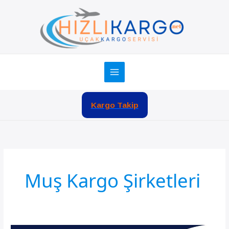
İçeriğe
atla
Kargo Takip
Muş Kargo Şirketleri