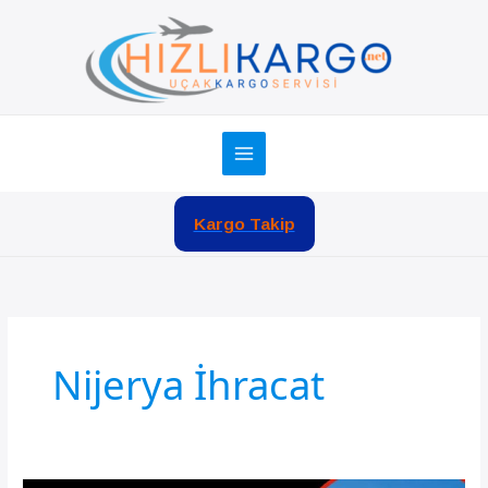
İçeriğe
atla
Kargo Takip
Nijerya İhracat