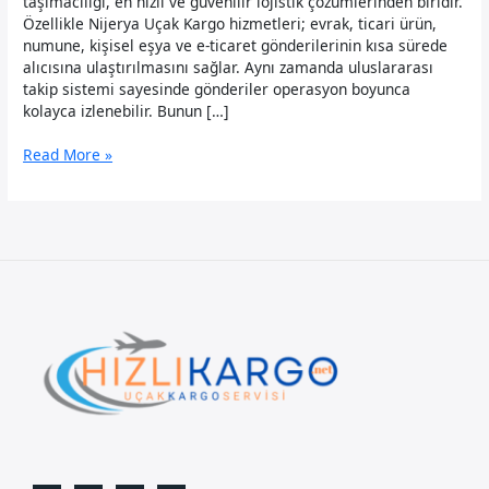
taşımacılığı, en hızlı ve güvenilir lojistik çözümlerinden biridir.
Özellikle Nijerya Uçak Kargo hizmetleri; evrak, ticari ürün,
numune, kişisel eşya ve e-ticaret gönderilerinin kısa sürede
alıcısına ulaştırılmasını sağlar. Aynı zamanda uluslararası
takip sistemi sayesinde gönderiler operasyon boyunca
kolayca izlenebilir. Bunun […]
Nijerya
Read More »
Uçak
Kargo