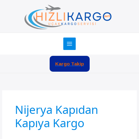
İçeriğe
atla
Kargo Takip
Nijerya Kapıdan
Kapıya Kargo