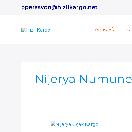
İçeriğe
operasyon@hizlikargo.net
atla
Anasayfa
Ha
Nijerya Numune