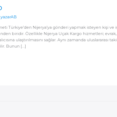
o
/
yazarAB
ti Türkiye’den Nijerya’ya gönderi yapmak isteyen kişi ve işl
rinden biridir. Özellikle Nijerya Uçak Kargo hizmetleri; evrak,
alıcısına ulaştırılmasını sağlar. Aynı zamanda uluslararası ta
ir. Bunun […]