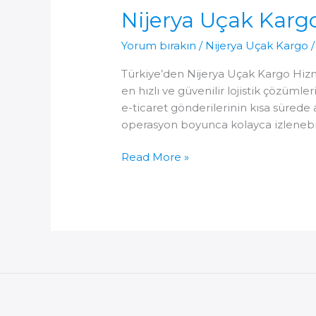
Nijerya Uçak Karg
Yorum bırakın
/
Nijerya Uçak Kargo
Türkiye’den Nijerya Uçak Kargo Hizme
en hızlı ve güvenilir lojistik çözümle
e-ticaret gönderilerinin kısa sürede 
operasyon boyunca kolayca izlenebil
Nijerya
Read More »
Uçak
Kargo