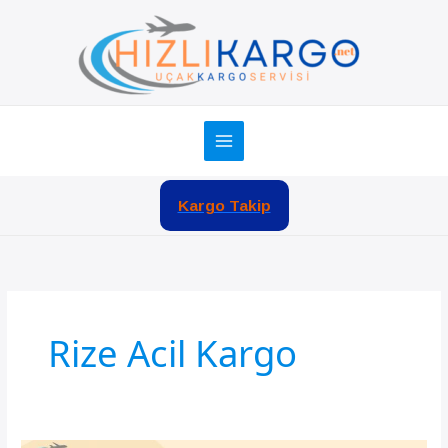
İçeriğe
atla
Kargo Takip
Rize Acil Kargo