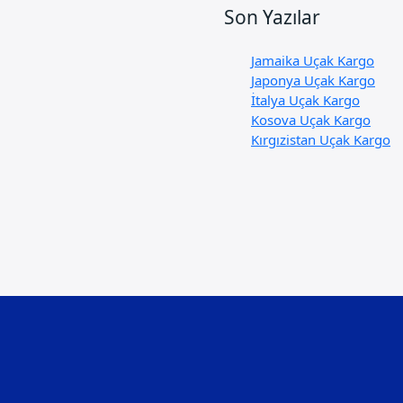
Son Yazılar
Jamaika Uçak Kargo
Japonya Uçak Kargo
İtalya Uçak Kargo
Kosova Uçak Kargo
Kırgızistan Uçak Kargo