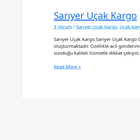
Sarıyer Uçak Kargo
3 Yorum
/
Sarıyer Uçak Kargo
,
Uçak Kar
Sarıyer Uçak Kargo Sarıyer Uçak Kargo Gü
oluşturmaktadır. Özellikle acil gönderi
sunduğu kaliteli hizmetle dikkat çekiyor.
Sarıyer
Read More »
Uçak
Kargo