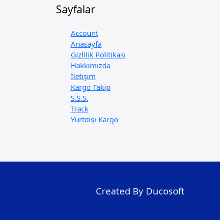
Sayfalar
Account
Anasayfa
Gizlilik Politikası
Hakkımızda
İletişim
Kargo Takip
S.S.S.
Track
Yurtdışı Kargo
Created By Ducosoft