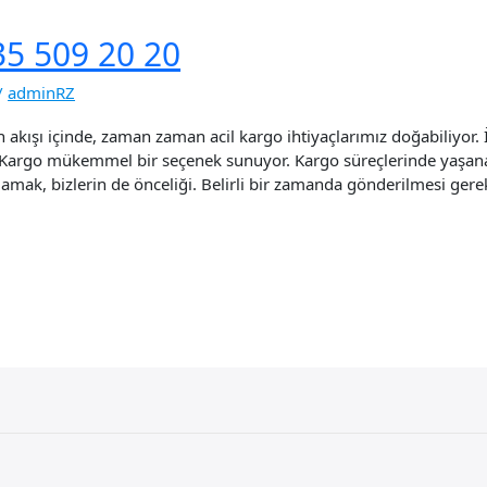
35 509 20 20
/
adminRZ
 akışı içinde, zaman zaman acil kargo ihtiyaçlarımız doğabiliyor. İ
k Kargo mükemmel bir seçenek sunuyor. Kargo süreçlerinde yaşana
amak, bizlerin de önceliği. Belirli bir zamanda gönderilmesi gere