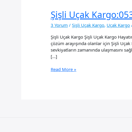
Şişli Uçak Kargo:05
3 Yorum
/
Şişli Uçak Kargo
,
Uçak Kargo
Şişli Uçak Kargo Şişli Uçak Kargo Hayatın
çözüm arayışında olanlar için Şişli Uça
sevkiyatların zamanında ulaşmasını sağl
[…]
Şişli
Read More »
Uçak
Kargo:0535
509
20
20