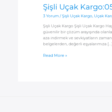
Şişli Uçak Kargo:0
3 Yorum
/
Şişli Uçak Kargo
,
Uçak Kar
Şişli Uçak Kargo Şişli Uçak Kargo Hay
güvenilir bir çözüm arayışında olanl
aza indirmek ve sevkiyatların zaman
belgelerden, değerli eşyalarımıza […
Şişli
Read More »
Uçak
Kargo:0535
509
20
20