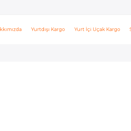
kkımızda
Yurtdışı Kargo
Yurt İçi Uçak Kargo