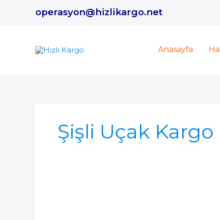
İçeriğe
operasyon@hizlikargo.net
atla
Anasayfa
Ha
Şişli Uçak Kargo