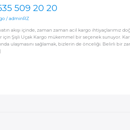
535 509 20 20
go
/
adminRZ
atın akışı içinde, zaman zaman acil kargo ihtiyaçlarımız doğa
ar için Şişli Uçak Kargo mükemmel bir seçenek sunuyor. Kar
ında ulaşmasını sağlamak, bizlerin de önceliği. Belirli bir
]