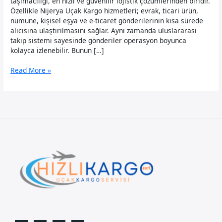
taşımacılığı, en hızlı ve güvenilir lojistik çözümlerinden biridir.
Özellikle Nijerya Uçak Kargo hizmetleri; evrak, ticari ürün,
numune, kişisel eşya ve e-ticaret gönderilerinin kısa sürede
alıcısına ulaştırılmasını sağlar. Aynı zamanda uluslararası
takip sistemi sayesinde gönderiler operasyon boyunca
kolayca izlenebilir. Bunun […]
Nijerya
Read More »
Uçak
Kargo