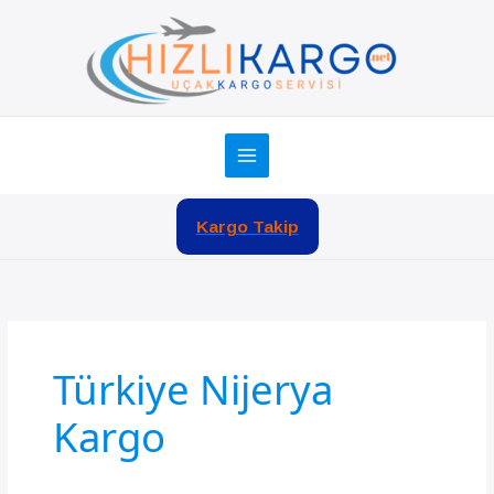
İçeriğe
atla
Kargo Takip
Türkiye Nijerya
Kargo