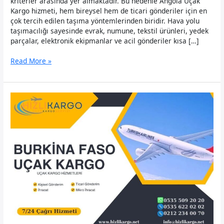
kriterler arasında yer almaktadır. Bu nedenle Angola Uçak
Kargo hizmeti, hem bireysel hem de ticari gönderiler için en
çok tercih edilen taşıma yöntemlerinden biridir. Hava yolu
taşımacılığı sayesinde evrak, numune, tekstil ürünleri, yedek
parçalar, elektronik ekipmanlar ve acil gönderiler kısa […]
Angola
Read More »
Uçak
Kargo