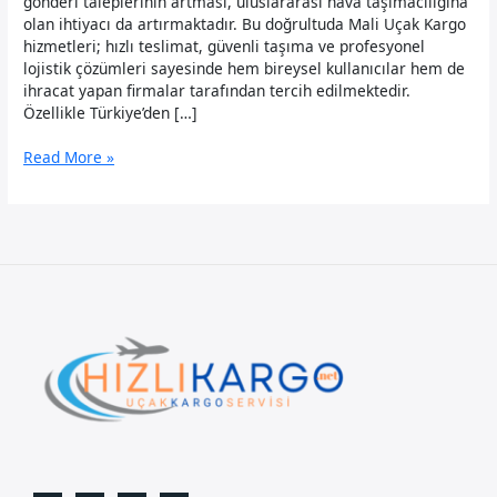
gönderi taleplerinin artması, uluslararası hava taşımacılığına
olan ihtiyacı da artırmaktadır. Bu doğrultuda Mali Uçak Kargo
hizmetleri; hızlı teslimat, güvenli taşıma ve profesyonel
lojistik çözümleri sayesinde hem bireysel kullanıcılar hem de
ihracat yapan firmalar tarafından tercih edilmektedir.
Özellikle Türkiye’den […]
Mali
Read More »
Uçak
Kargo