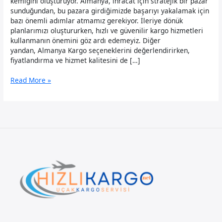
kemiğini oluşturuyor. Almanya, ihracat için stratejik bir pazar
sunduğundan, bu pazara girdiğimizde başarıyı yakalamak için
bazı önemli adımlar atmamız gerekiyor. İleriye dönük
planlarımızı oluştururken, hızlı ve güvenilir kargo hizmetleri
kullanmanın önemini göz ardı edemeyiz. Diğer
yandan, Almanya Kargo seçeneklerini değerlendirirken,
fiyatlandırma ve hizmet kalitesini de […]
Uçak
Read More »
Kargo
Almanya
İhracat