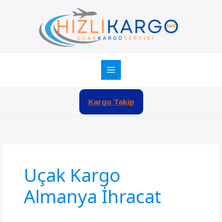
İçeriğe
atla
Kargo Takip
Uçak Kargo
Almanya İhracat