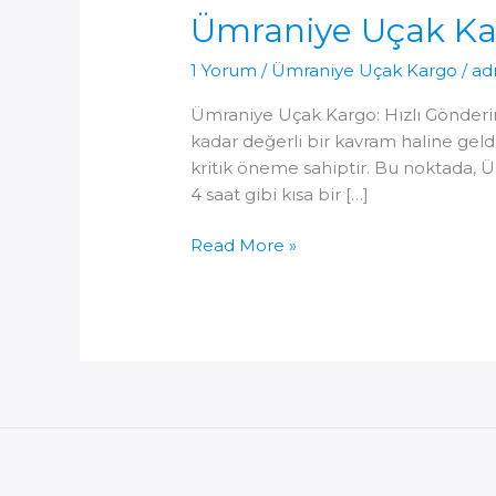
Ümraniye Uçak Ka
1 Yorum
/
Ümraniye Uçak Kargo
/
ad
Ümraniye Uçak Kargo: Hızlı Gönderim
kadar değerli bir kavram haline geldi.
kritik öneme sahiptir. Bu noktada, Ü
4 saat gibi kısa bir […]
Ümraniye
Read More »
Uçak
Kargo