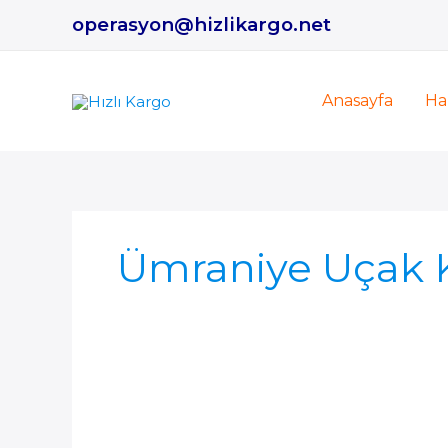
İçeriğe
operasyon@hizlikargo.net
atla
Anasayfa
Ha
Ümraniye Uçak K