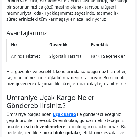
Bunun yanı sıra, her adımda bizlerin ulaşılabilirliği, herhangi
bir sorunun hızlıca çözülmesine olanak tanıyor. Müşteri
memnuniyeti odaklı yaklaşımımız sayesinde, taşımacılık
süreçlerinizdeki tüm karmaşayı en aza indiriyoruz.
Avantajlarımız
Hız
Güvenlik
Esneklik
Anında Hizmet
Sigortalı Taşıma
Farklı Seçenekler
Hız, güvenlik ve esneklik konularında sunduğumuz hizmetler,
taşımacılığınız için sağladığımız değeri artırıyor. Bu nedenle,
bize güvenerek taşımacılık süreçlerinizi kolaylaştırabilirsiniz.
Ümraniye Uçak Kargo Neler
Gönderebilirsiniz.?
Ümraniye bölgesinden
Uçak kargo
ile gönderebileceğiniz
çeşitli ürünler mevcut. Önemli olan, göndermek istediğiniz
ürünlerin
sıkı düzenlemelere
tabi olduğunu unutmamak. Bu
nedenle, özellikle
bozulabilir gıdalar
, elektronik eşyalar ve