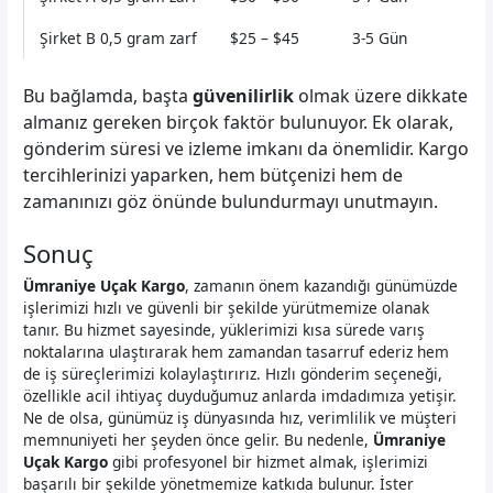
Şirket B 0,5 gram zarf
$25 – $45
3-5 Gün
Bu bağlamda, başta
güvenilirlik
olmak üzere dikkate
almanız gereken birçok faktör bulunuyor. Ek olarak,
gönderim süresi ve izleme imkanı da önemlidir. Kargo
tercihlerinizi yaparken, hem bütçenizi hem de
zamanınızı göz önünde bulundurmayı unutmayın.
Sonuç
Ümraniye Uçak Kargo
, zamanın önem kazandığı günümüzde
işlerimizi hızlı ve güvenli bir şekilde yürütmemize olanak
tanır. Bu hizmet sayesinde, yüklerimizi kısa sürede varış
noktalarına ulaştırarak hem zamandan tasarruf ederiz hem
de iş süreçlerimizi kolaylaştırırız. Hızlı gönderim seçeneği,
özellikle acil ihtiyaç duyduğumuz anlarda imdadımıza yetişir.
Ne de olsa, günümüz iş dünyasında hız, verimlilik ve müşteri
memnuniyeti her şeyden önce gelir. Bu nedenle,
Ümraniye
Uçak Kargo
gibi profesyonel bir hizmet almak, işlerimizi
başarılı bir şekilde yönetmemize katkıda bulunur. İster