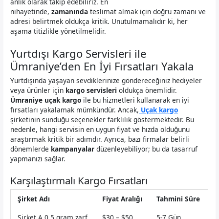
anlık olarak takip edebiliriz. En
nihayetinde,
zamanında
teslimat almak için doğru zamanı ve
adresi belirtmek oldukça kritik. Unutulmamalıdır ki, her
aşama titizlikle yönetilmelidir.
Yurtdışı Kargo Servisleri ile
Ümraniye’den En İyi Fırsatları Yakala
Yurtdışında yaşayan sevdiklerinize göndereceğiniz hediyeler
veya ürünler için
kargo servisleri
oldukça önemlidir.
Ümraniye uçak kargo
ile bu hizmetleri kullanarak en iyi
fırsatları yakalamak mümkündür. Ancak,
Uçak kargo
şirketinin sunduğu seçenekler farklılık göstermektedir. Bu
nedenle, hangi servisin en uygun fiyat ve hızda olduğunu
araştırmak kritik bir adımdır. Ayrıca, bazı firmalar belirli
dönemlerde
kampanyalar
düzenleyebiliyor; bu da tasarruf
yapmanızı sağlar.
Karşılaştırmalı Kargo Fırsatları
Şirket Adı
Fiyat Aralığı
Tahmini Süre
Şirket A 0,5 gram zarf
$30 – $50
5-7 Gün