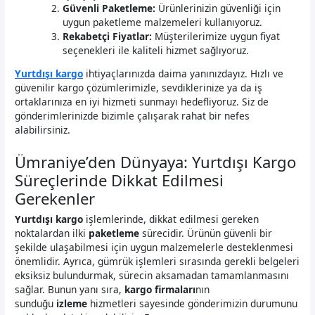
Güvenli Paketleme:
Ürünlerinizin güvenliği için
uygun paketleme malzemeleri kullanıyoruz.
Rekabetçi Fiyatlar:
Müşterilerimize uygun fiyat
seçenekleri ile kaliteli hizmet sağlıyoruz.
Yurtdışı kargo
ihtiyaçlarınızda daima yanınızdayız. Hızlı ve
güvenilir kargo çözümlerimizle, sevdiklerinize ya da iş
ortaklarınıza en iyi hizmeti sunmayı hedefliyoruz. Siz de
gönderimlerinizde bizimle çalışarak rahat bir nefes
alabilirsiniz.
Ümraniye’den Dünyaya: Yurtdışı Kargo
Süreçlerinde Dikkat Edilmesi
Gerekenler
Yurtdışı kargo
işlemlerinde, dikkat edilmesi gereken
noktalardan ilki
paketleme
sürecidir. Ürünün güvenli bir
şekilde ulaşabilmesi için uygun malzemelerle desteklenmesi
önemlidir. Ayrıca, gümrük işlemleri sırasında gerekli belgeleri
eksiksiz bulundurmak, sürecin aksamadan tamamlanmasını
sağlar. Bunun yanı sıra,
kargo firmaları
nın
sunduğu
izleme
hizmetleri sayesinde gönderimizin durumunu