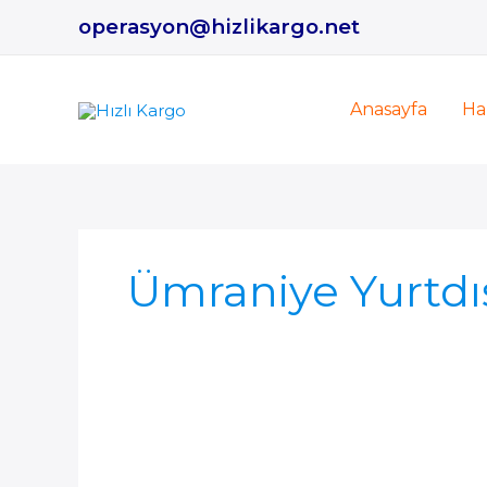
İçeriğe
operasyon@hizlikargo.net
atla
Anasayfa
Ha
Ümraniye Yurtdı