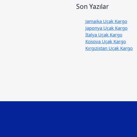
Son Yazılar
Jamaika Uçak Kargo
Japonya Uçak Kargo
İtalya Uçak Kargo
Kosova Uçak Kargo
Kırgızistan Uçak Kargo