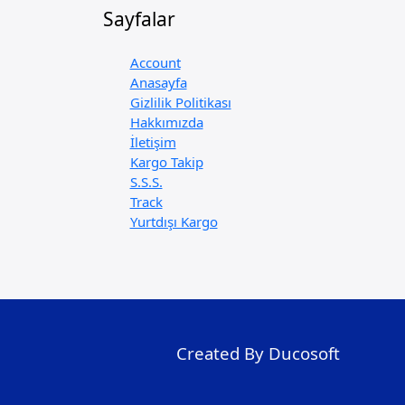
Sayfalar
Account
Anasayfa
Gizlilik Politikası
Hakkımızda
İletişim
Kargo Takip
S.S.S.
Track
Yurtdışı Kargo
Created By Ducosoft