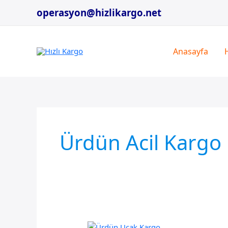
İçeriğe
operasyon@hizlikargo.net
atla
Anasayfa
Ürdün Acil Kargo