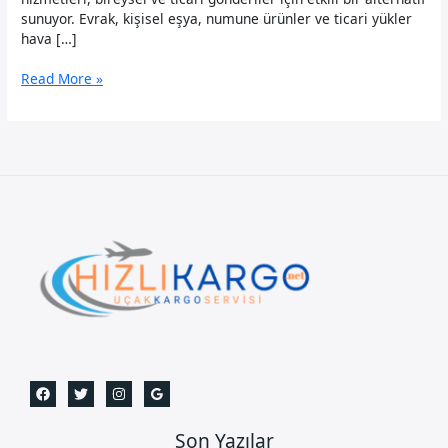
sunuyor. Evrak, kişisel eşya, numune ürünler ve ticari yükler
hava […]
Ürdün
Read More »
Uçak
Kargo
Son Yazılar