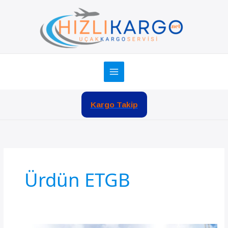
İçeriğe
atla
Kargo Takip
Ürdün ETGB