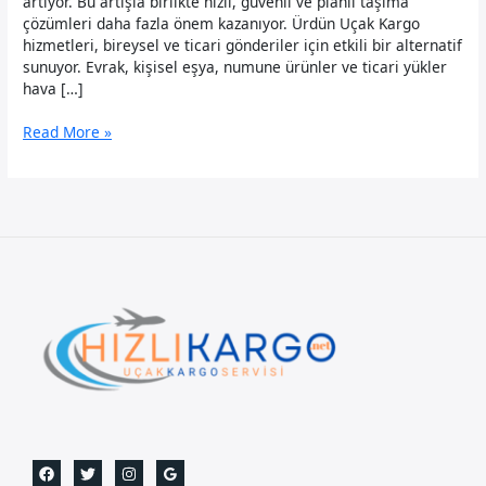
artıyor. Bu artışla birlikte hızlı, güvenli ve planlı taşıma
çözümleri daha fazla önem kazanıyor. Ürdün Uçak Kargo
hizmetleri, bireysel ve ticari gönderiler için etkili bir alternatif
sunuyor. Evrak, kişisel eşya, numune ürünler ve ticari yükler
hava […]
Ürdün
Read More »
Uçak
Kargo