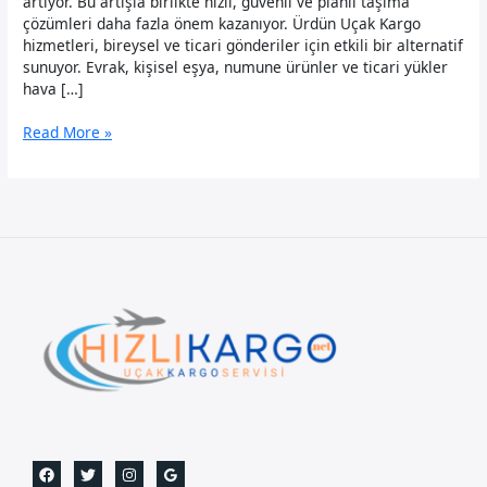
artıyor. Bu artışla birlikte hızlı, güvenli ve planlı taşıma
çözümleri daha fazla önem kazanıyor. Ürdün Uçak Kargo
hizmetleri, bireysel ve ticari gönderiler için etkili bir alternatif
sunuyor. Evrak, kişisel eşya, numune ürünler ve ticari yükler
hava […]
Ürdün
Read More »
Uçak
Kargo