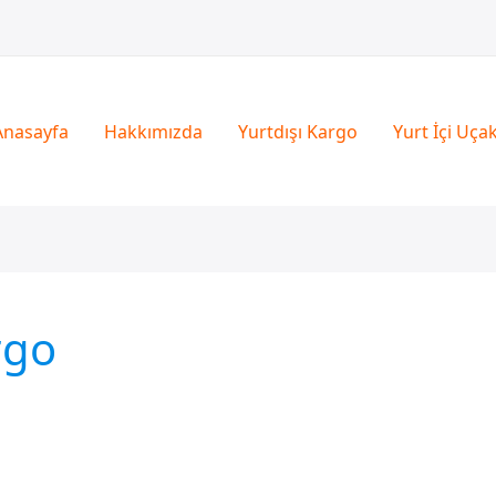
Anasayfa
Hakkımızda
Yurtdışı Kargo
Yurt İçi Uça
rgo