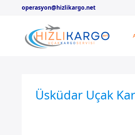
İçeriğe
operasyon@hizlikargo.net
atla
Üsküdar Uçak Ka