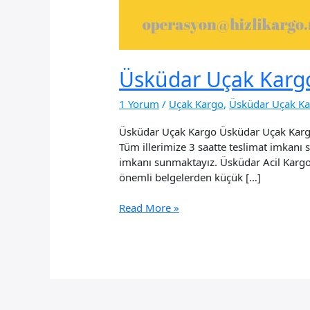
Üsküdar Uçak Karg
1 Yorum
/
Uçak Kargo
,
Üsküdar Uçak K
Üsküdar Uçak Kargo Üsküdar Uçak Kargo .
Tüm illerimize 3 saatte teslimat imkanı
imkanı sunmaktayız. Üsküdar Acil Kargo h
önemli belgelerden küçük […]
Üsküdar
Read More »
Uçak
Kargo