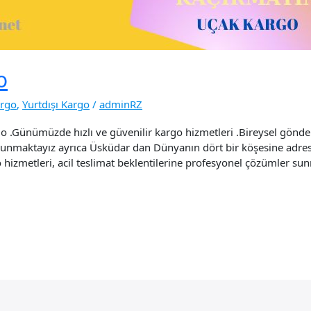
o
argo
,
Yurtdışı Kargo
/
adminRZ
Günümüzde hızlı ve güvenilir kargo hizmetleri .Bireysel gönderil
 sunmaktayız ayrıca Üsküdar dan Dünyanın dört bir köşesine adre
izmetleri, acil teslimat beklentilerine profesyonel çözümler sunm