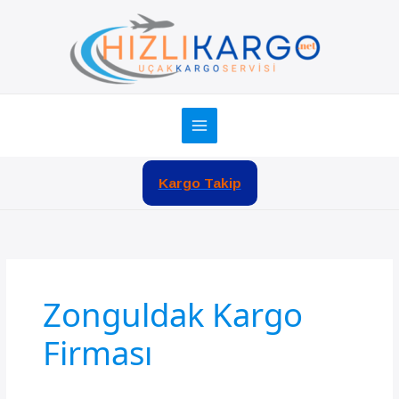
İçeriğe
atla
Kargo Takip
Zonguldak Kargo
Firması